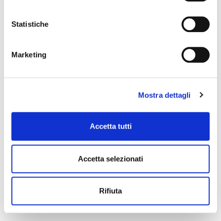
Statistiche
Marketing
Mostra dettagli
Accetta tutti
Accetta selezionati
Outdoor
,
IP66 Projector
,
Sports installations
,
Industrial
MEGA SAT LED 800
Rifiuta