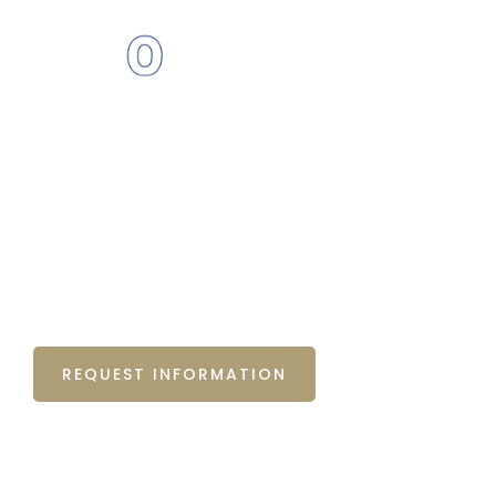
MENU
EN
IT
Sports installations
HOME
/
PRIMOLUX
/
SPORTS INSTALLATIONS
REQUEST INFORMATION
DOWNLOAD
CATALOGUE