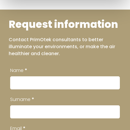
Request information
Contact PrimOtek consultants to better
illuminate your environments, or make the air
healthier and cleaner.
Contatti
Name
*
Footer
Surname
*
Email
*