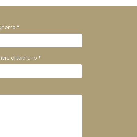
gnome
*
ero di telefono
*