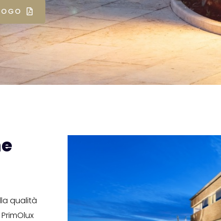
LOGO
ne
la qualità
: PrimOlux