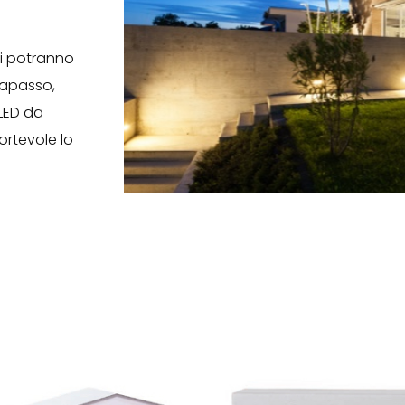
ni potranno
napasso,
 LED da
ortevole lo