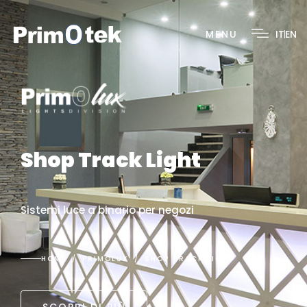
MENU
IT
EN
Shop Track Light
Sistemi luce a binario per negozi
HOME
PRIMOLUX
SHOP TRACK LIGHT