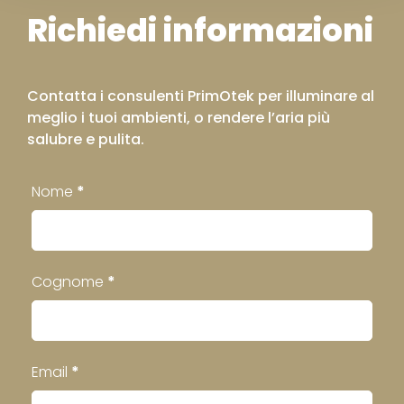
Richiedi informazioni
Contatta i consulenti PrimOtek per illuminare al
meglio i tuoi ambienti, o rendere l’aria più
salubre e pulita.
Contatti
Nome
*
Footer
Cognome
*
Email
*