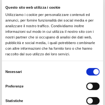
Questo sito web utilizza i cookie
Utilizziamo i cookie per personalizzare contenuti ed
annunci, per fornire funzionalità dei social media e per
analizzare il nostro traffico. Condividiamo inoltre
informazioni sul modo in cui utilizza il nostro sito con i
nostri partner che si occupano di analisi dei dati web,
pubblicità e social media, i quali potrebbero combinarle
con altre informazioni che ha fornito loro o che hanno
raccolto dal suo utilizzo dei loro servizi.
Illuminatori lineari
Selezione
Necessari
del
dalla massima
consenso
potenza
Preferenze
Statistiche
Gli apparecchi a binario realizzati da PrimOlux, dal