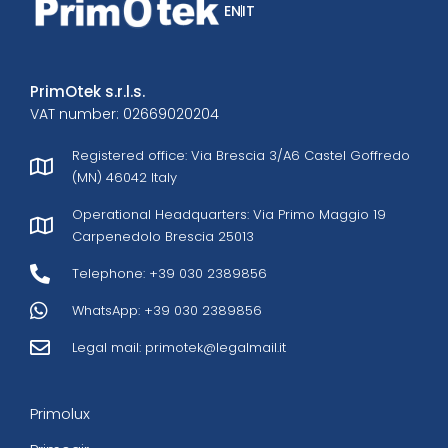
EN
IT
PrimOtek s.r.l.s.
VAT number: 02669020204
Registered office: Via Brescia 3/A6 Castel Goffredo
(MN) 46042 Italy
Operational Headquarters: Via Primo Maggio 19
Carpenedolo Brescia 25013
Telephone: +39 030 2389856
WhatsApp: +39 030 2389856
Legal mail:
primotek@legalmail.it
Primolux