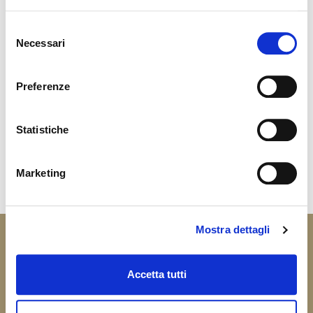
Dimensions (mm)
IP54 IP40
Protection grade
Selezione
Necessari
del
Black
Finishing
consenso
Preferenze
Statistiche
Accessories
Marketing
Mostra dettagli
Request information
Accetta tutti
Contact PrimOtek consultants to better
illuminate your environments, or make the air