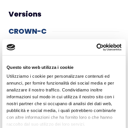
Versions
CROWN-C
Order code
RCD76H15WB-930
220-240
Input (V)
Questo sito web utilizza i cookie
15
Watt (W)
Utilizziamo i cookie per personalizzare contenuti ed
3000
CCT (K)
annunci, per fornire funzionalità dei social media e per
analizzare il nostro traffico. Condividiamo inoltre
90
CRI
informazioni sul modo in cui utilizza il nostro sito con i
nostri partner che si occupano di analisi dei dati web,
82.53
Lumen
pubblicità e social media, i quali potrebbero combinarle
DALI dim / on-off
Function
con altre informazioni che ha fornito loro o che hanno
raccolto dal suo utilizzo dei loro servizi.
75x85x82