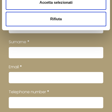
healthier and cleaner.
Accetta selezionati
Contatti
Name
*
Rifiuta
Footer
Surname
*
Email
*
Telephone number
*