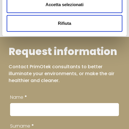
Accetta selezionati
Accessories
Rifiuta
Request information
Contact PrimOtek consultants to better
illuminate your environments, or make the air
healthier and cleaner.
Contatti
Name
*
Footer
Surname
*