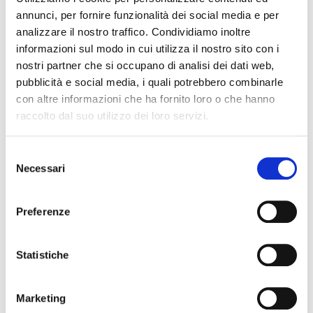
annunci, per fornire funzionalità dei social media e per
analizzare il nostro traffico. Condividiamo inoltre
informazioni sul modo in cui utilizza il nostro sito con i
Versions
nostri partner che si occupano di analisi dei dati web,
pubblicità e social media, i quali potrebbero combinarle
LOTO-T LED 6W
con altre informazioni che ha fornito loro o che hanno
raccolto dal suo utilizzo dei loro servizi.
Order code
BNM3506ST-930
BNM
Selezione
Necessari
48V
48V
Input (V)
del
consenso
6W
6W
Watt (W)
Preferenze
3000K
300
C.C.T
90
90
CRI
Statistiche
552 lm
591 
Lumen
Marketing
19
19
UGR