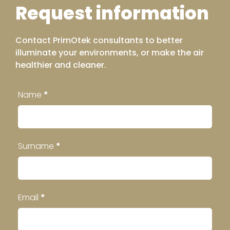
Request information
Contact PrimOtek consultants to better
illuminate your environments, or make the air
healthier and cleaner.
Contatti
Name
*
Footer
Surname
*
Email
*