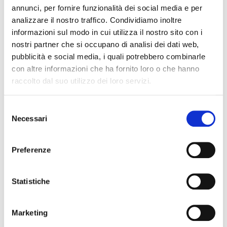
annunci, per fornire funzionalità dei social media e per
analizzare il nostro traffico. Condividiamo inoltre
informazioni sul modo in cui utilizza il nostro sito con i
Versions
nostri partner che si occupano di analisi dei dati web,
pubblicità e social media, i quali potrebbero combinarle
con altre informazioni che ha fornito loro o che hanno
LYS LED 60x60
raccolto dal suo utilizzo dei loro servizi.
Order code
LPN-16P640-840
LPN
Selezione
Necessari
del
220-240
220
Input (V)
consenso
40
40
Watt (W)
Preferenze
4000
400
CCT (K)
Statistiche
80
80
CRI
3600
360
Lumen
Marketing
<10%
<10
THD