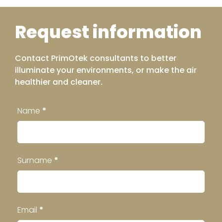
Request information
Contact PrimOtek consultants to better
illuminate your environments, or make the air
healthier and cleaner.
Contatti
Name
*
Footer
Surname
*
Email
*