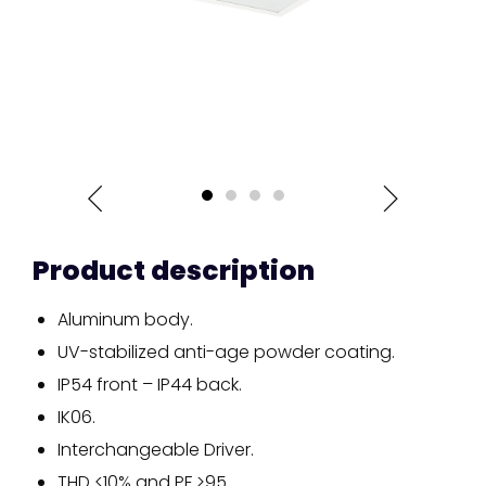
Product description
Aluminum body.
UV-stabilized anti-age powder coating.
IP54 front – IP44 back.
IK06.
Interchangeable Driver.
THD <10% and PF >95.