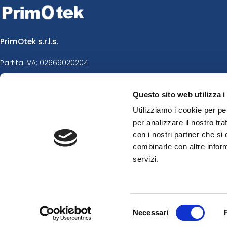
PrimOtek s.r.l.s.
Partita IVA: 02669020204
Sede Legale: Via Brescia 3/A6 Castel Goffredo (MN) 46042
Questo sito web utilizza i
Utilizziamo i cookie per pe
Sede Operativa: Via Primo Maggio 19 Carpenedolo Bresc
per analizzare il nostro tra
Telefono: +39 0302389856
con i nostri partner che si
WhatsApp: +39 0302389856
combinarle con altre inform
servizi.
Legal mail:
primotek@legalmail.it
Selezione
Necessari
del