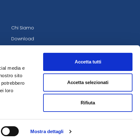
Chi Siamo
Download
Contatti
Privacy Policy
Accetta tutti
cial media e
nostro sito
Accetta selezionati
i potrebbero
ei loro
Rifiuta
Mostra dettagli