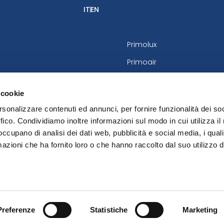
IT
EN
Primolux
Primoair
 Italy
 cookie
rsonalizzare contenuti ed annunci, per fornire funzionalità dei so
ia 25013
ffico. Condividiamo inoltre informazioni sul modo in cui utilizza il 
 occupano di analisi dei dati web, pubblicità e social media, i qual
azioni che ha fornito loro o che hanno raccolto dal suo utilizzo d
Up&Up - Agenzia comunicazione Brescia.
Preferenze
Statistiche
Marketing