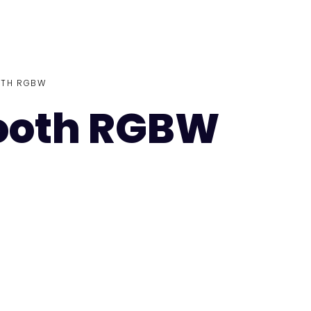
OTH RGBW
ooth RGBW