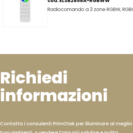
cod. ELSB2858A-RGBWW
Radiocomando a 3 zone RGBW, RGB
Richiedi
informazioni
Contatta i consulenti PrimOtek per illuminare al meglio 
tuoi ambienti, o rendere l’aria più salubre e pulita.