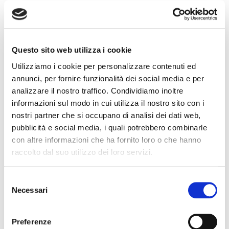
Versioni
Lynia Cob LED 15W/m IP65
Questo sito web utilizza i cookie
Utilizziamo i cookie per personalizzare contenuti ed
Cod. d'ordine
ST01052415-940
ST0
annunci, per fornire funzionalità dei social media e per
analizzare il nostro traffico. Condividiamo inoltre
24
24
Input (V)
informazioni sul modo in cui utilizza il nostro sito con i
nostri partner che si occupano di analisi dei dati web,
15
15
Watt (W)
pubblicità e social media, i quali potrebbero combinarle
4000
300
CCT
con altre informazioni che ha fornito loro o che hanno
raccolto dal suo utilizzo dei loro servizi.
>90
>90
CRI
1440
144
Selezione
Lumen
Necessari
del
480
480
LED
consenso
Dimmerabile
Dim
Controllo
Preferenze