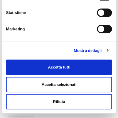
5000
500
Dimensioni (mm)
Statistiche
IP65
IP65
Grado di protezione
Marketing
Mostra dettagli
Accessori
Accetta tutti
cod. CON1S18
Connettore rapido Dritto
Accetta selezionati
cod. CON1S28
Rifiuta
Connettore rapido “L”