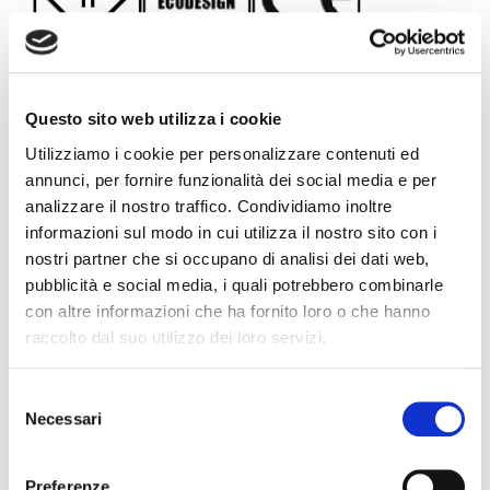
Questo sito web utilizza i cookie
Utilizziamo i cookie per personalizzare contenuti ed
annunci, per fornire funzionalità dei social media e per
analizzare il nostro traffico. Condividiamo inoltre
Versioni
informazioni sul modo in cui utilizza il nostro sito con i
nostri partner che si occupano di analisi dei dati web,
LOTO-T 20W
pubblicità e social media, i quali potrebbero combinarle
con altre informazioni che ha fornito loro o che hanno
raccolto dal suo utilizzo dei loro servizi.
Cod. d'ordine
BNM6020ST-930
BNM
48V
48V
Input (V)
Selezione
Necessari
del
20W
20W
Watt (W)
consenso
3000K
300
C.C.T
Preferenze