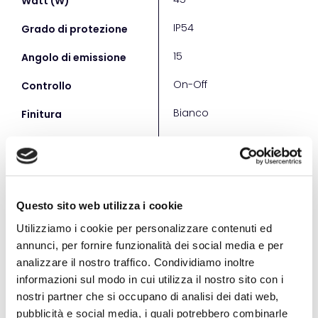
Watt (W)
IP54
IP54
Grado di protezione
15
15
Angolo di emissione
On-Off
On-
Controllo
Bianco
Bia
Finitura
Questo sito web utilizza i cookie
SKAL 45 36D
Utilizziamo i cookie per personalizzare contenuti ed
annunci, per fornire funzionalità dei social media e per
Cod. d'ordine
RC2536SK-930
RCD
analizzare il nostro traffico. Condividiamo inoltre
informazioni sul modo in cui utilizza il nostro sito con i
220V-240V
220
Input
nostri partner che si occupano di analisi dei dati web,
pubblicità e social media, i quali potrebbero combinarle
45
45
Watt