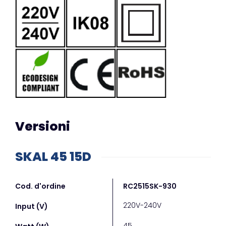
Versioni
SKAL 45 15D
Cod. d'ordine
RC2515SK-930
RCD
220V-240V
220
Input (V)
45
45