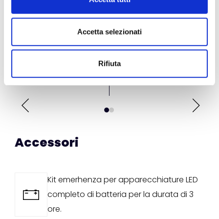
IP54
IP54
Grado di protezione
Accetta selezionati
60
60
Controllo
On-Off
On-
Finitura
Rifiuta
Bianco/Grigio
Bia
Accessori
Kit emerhenza per apparecchiature LED
completo di batteria per la durata di 3
ore.