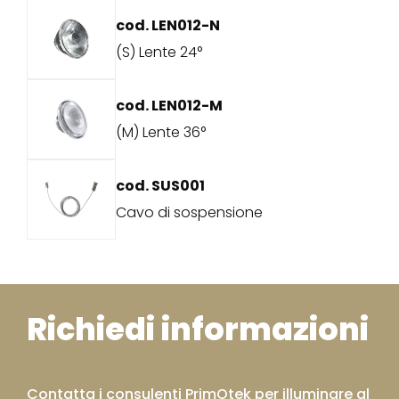
cod. LEN012-N
(S) Lente 24°
cod. LEN012-M
(M) Lente 36°
cod. SUS001
Cavo di sospensione
Richiedi informazioni
Contatta i consulenti PrimOtek per illuminare al