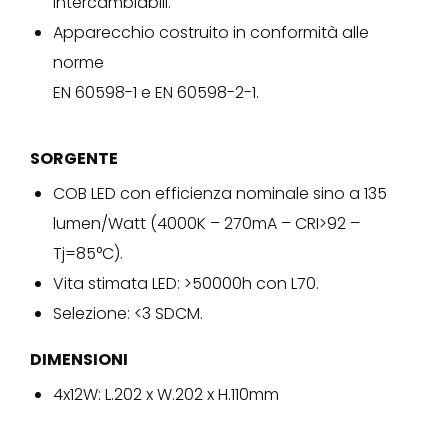
intercambiabili.
Apparecchio costruito in conformità alle
norme
EN 60598-1 e EN 60598-2-1.
SORGENTE
COB LED con efficienza nominale sino a 135
lumen/Watt (4000K – 270mA – CRI>92 –
Tj=85°C).
Vita stimata LED: >50000h con L70.
Selezione: <3 SDCM.
DIMENSIONI
4x12W: L.202 x W.202 x H.110mm