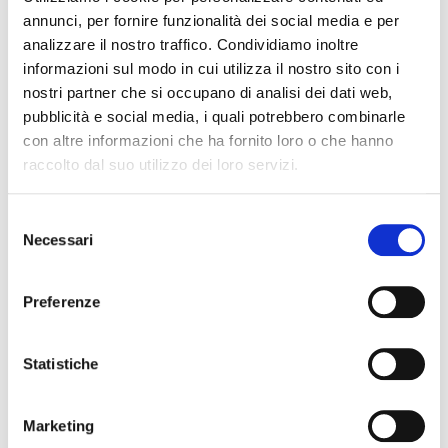
annunci, per fornire funzionalità dei social media e per
IP20(R) IP44(F)
IP20
Grado di protezione
analizzare il nostro traffico. Condividiamo inoltre
Bianco
Bia
informazioni sul modo in cui utilizza il nostro sito con i
Finitura
nostri partner che si occupano di analisi dei dati web,
15°(N) 24°(S) / 36°(M)
15°(
Ottica Optional
pubblicità e social media, i quali potrebbero combinarle
con altre informazioni che ha fornito loro o che hanno
Oro (G) Silver (S)
Oro 
Finitura Optional
raccolto dal suo utilizzo dei loro servizi.
Selezione
Necessari
del
consenso
Sui LED 4 x 12W - Nero
Preferenze
Cod. d'ordine
CE0148LB-927
CED
Statistiche
220-240
220
Input (V)
Marketing
48
48
Watt (W)