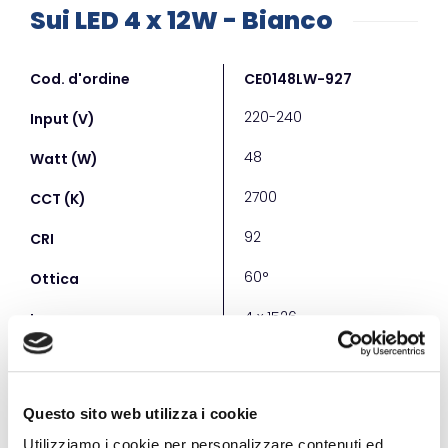
Sui LED 4 x 12W - Bianco
Cod. d'ordine
CE0148LW-927
CED
220-240
220
Input (V)
48
48
Watt (W)
2700
270
CCT (K)
92
92
CRI
60°
60°
Ottica
4 x 1526
4 x 
Lumen
< 16
< 16
UGR
on-off
DALI
Controllo
Questo sito web utilizza i cookie
202x202x110
202x
Dimensioni (mm)
Utilizziamo i cookie per personalizzare contenuti ed