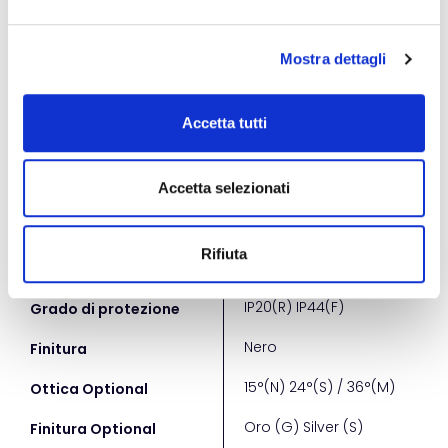
2700
270
CCT (K)
Mostra dettagli
92
92
CRI
60°
60°
Ottica
Accetta tutti
4x 1526
4 x 
Lumen
< 16
< 16
UGR
Accetta selezionati
on-off
DALI
Controllo
Rifiuta
202x202x110
202x
Dimensioni (mm)
IP20(R) IP44(F)
IP20
Grado di protezione
Nero
Ner
Finitura
15°(N) 24°(S) / 36°(M)
15°(
Ottica Optional
Oro (G) Silver (S)
Oro 
Finitura Optional