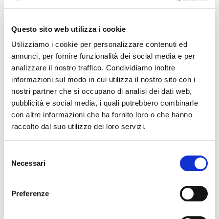
To get started with moderating, editing, and
deleting comments, please visit the Comments
Questo sito web utilizza i cookie
screen in the dashboard.
Utilizziamo i cookie per personalizzare contenuti ed
Commenter avatars come from
Gravatar
.
annunci, per fornire funzionalità dei social media e per
analizzare il nostro traffico. Condividiamo inoltre
Reply
Link
informazioni sul modo in cui utilizza il nostro sito con i
nostri partner che si occupano di analisi dei dati web,
pubblicità e social media, i quali potrebbero combinarle
con altre informazioni che ha fornito loro o che hanno
Add a Comment
raccolto dal suo utilizzo dei loro servizi.
Your email address will not be published.
Required
Selezione
fields are marked
*
Necessari
del
consenso
C
Preferenze
o
m