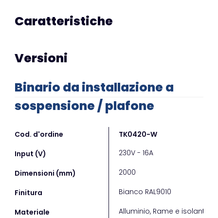
Caratteristiche
Versioni
Binario da installazione a
sospensione / plafone
Cod. d'ordine
TK0420-W
TK0
230V - 16A
230V
Input (V)
2000
200
Dimensioni (mm)
Bianco RAL9010
Grig
Finitura
Alluminio, Rame e isolante
Allu
Materiale