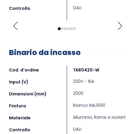
DALI
DALI
Controllo
Binario da incasso
Cod. d'ordine
TKR0420-W
TKR
230V - 16A
230V
Input (V)
2000
200
Dimensioni (mm)
Bianco RAL9010
Grig
Finitura
Alluminio, Rame e isolante
Allu
Materiale
DALI
DALI
Controllo