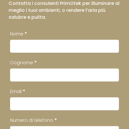
Contatta i consulenti PrimOtek per illuminare al
meglio i tuoi ambienti, o rendere l’aria più
salubre e pulita.
Contatti
Nome
*
Footer
Cognome
*
Email
*
Numero di telefono
*