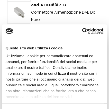
cod. RTKD631R-B
Connettore Alimentazione DALI Dx
Nero
cod. RTKD631L-W
Connettore Alimentazione DALI Sx
Bianco
cod. RTKD631L-G
Questo sito web utilizza i cookie
Connettore Alimentazione DALI Sx
Utilizziamo i cookie per personalizzare contenuti ed
annunci, per fornire funzionalità dei social media e per
Grigio
analizzare il nostro traffico. Condividiamo inoltre
cod. RTKD631L-B
informazioni sul modo in cui utilizza il nostro sito con i
Connettore Alimentazione DALI Sx
nostri partner che si occupano di analisi dei dati web,
Nero
pubblicità e social media, i quali potrebbero combinarle
con altre informazioni che ha fornito loro o che hanno
cod. RTK0434-W
raccolto dal suo utilizzo dei loro servizi.
Connettore Alimentazione Centrale
Bianco